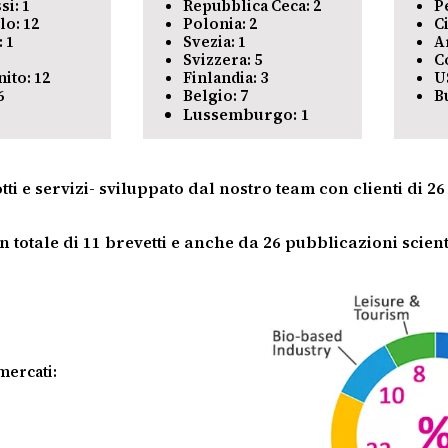
si: 1
Repubblica Ceca: 2
P
lo: 12
Polonia: 2
Ci
 1
Svezia: 1
A
Svizzera: 5
C
ito: 12
Finlandia: 3
U
6
Belgio: 7
B
Lussemburgo: 1
 e servizi- sviluppato dal nostro team con clienti di 26 p
totale di 11 brevetti e anche da 26 pubblicazioni scienti
mercati: