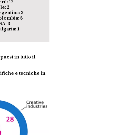
erù: 12
le: 2
rgentina: 3
olombia: 8
SA: 3
ulgaria: 1
aesi in tutto il
fiche e tecniche in