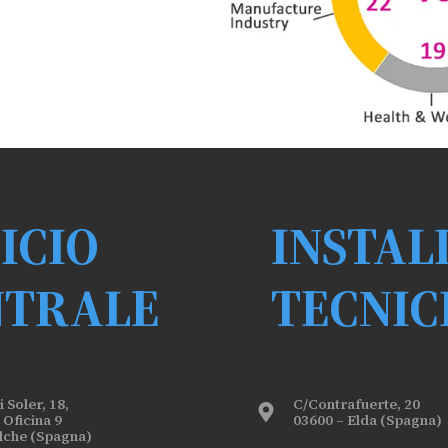
ICIO
INSTAL
NTRALE
TECNIC
 Soler, 18,
C/Contrafuerte, 20
 Oficina 9
03600 – Elda (Spagna)
Elche (Spagna)