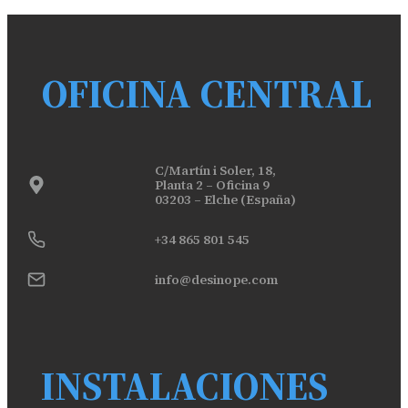
OFICINA CENTRAL
C/Martín i Soler, 18,
Planta 2 – Oficina 9
03203 – Elche (España)
+34 865 801 545
info@desinope.com
INSTALACIONES