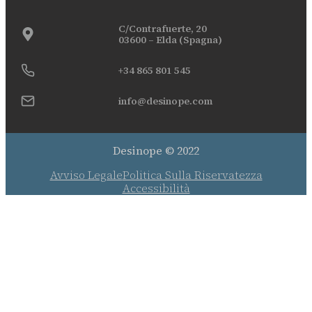
C/Contrafuerte, 20
03600 – Elda (Spagna)
+34 865 801 545
info@desinope.com
Desinope © 2022
Avviso Legale
Politica Sulla Riservatezza
Accessibilità