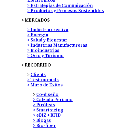
Electrónicos
> Estrategias de Comunicación
> Productos y Procesos Sostenibles
>
MERCADOS
> Industria creativa
> Energía
> Salud y Bienestar
> Industrias Manufactureras
> Bioindustrias
> Ocio y Turismo
> RECORRIDO
>
Clients
> Testimonials
> Muro de Exitos
>
Co-diseño
> Calzado Peruano
> Pirólisis
> Smart sizing
> eBIZ + RFID
> Biogas
> Bio-fiber