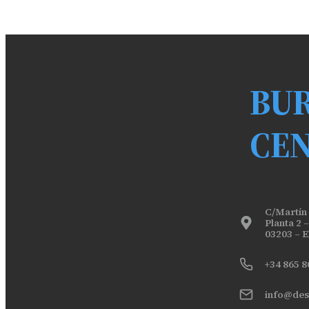
BU
CE
C/Martín i
Planta 2 –
03203 – 
+34 865 8
info@des