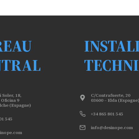
REAU
INSTAL
NTRAL
TECHN
 Soler, 18,
C/Contrafuerte, 20
 Oficina 9
03600 – Elda (Espagne
Elche (Espagne)
+34 865 801 545
01 545
info@desinope.com
inope.com