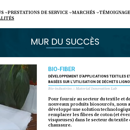
US
PRESTATIONS DE SERVICE
MARCHÉS
TÉMOIGNAG
ALITÉS
MUR DU SUCCÈS
BIO-FIBER
DÉVELOPPEMENT D’APPLICATIONS TEXTILES 
BASÉES SUR L’UTILISATION DE DÉCHETS LIGN
Bio-industries :: Material Innovation Lab
Pour fournir au secteur du textile et d
nouveaux produits biosourcés, nous 
développé une solution technologiq
remplacer les fibres de coton (et év
visqueuses) dans le secteur du textile e
chaussure.