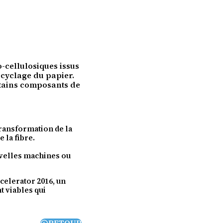
o-cellulosiques issus
ecyclage du papier.
ertains composants de
transformation de la
 la fibre.
ouvelles machines ou
celerator 2016, un
 viables qui