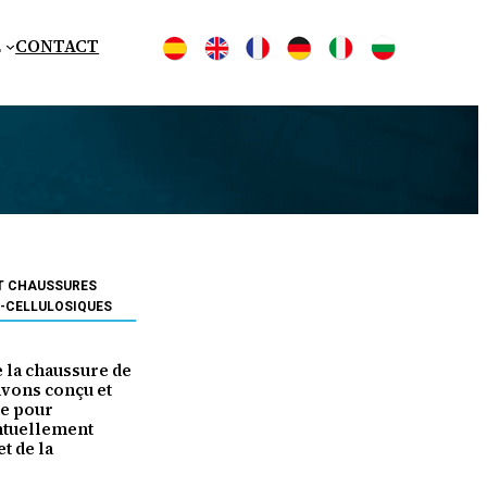
E
CONTACT
ET CHAUSSURES
O-CELLULOSIQUES
e la chaussure de
avons conçu et
ue pour
entuellement
t de la