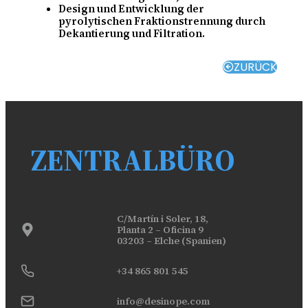
Design und Entwicklung der
pyrolytischen Fraktionstrennung durch
Dekantierung und Filtration.
ZURÜCK
ZENTRALBÜRO
C/Martín i Soler, 18,
Planta 2 – Oficina 9
03203 – Elche (Spanien)
+34 865 801 545
info@desinope.com