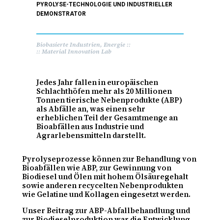
PYROLYSE-TECHNOLOGIE UND INDUSTRIELLER
DEMONSTRATOR
Biobasierte Industrien, Energie
::
:: Material Innovation Lab
Jedes Jahr fallen in europäischen
Schlachthöfen mehr als 20 Millionen
Tonnen tierische Nebenprodukte (ABP)
als Abfälle an, was einen sehr
erheblichen Teil der Gesamtmenge an
Bioabfällen aus Industrie und
Agrarlebensmitteln darstellt.
Pyrolyseprozesse können zur Behandlung von
Bioabfällen wie ABP, zur Gewinnung von
Biodiesel und Ölen mit hohem Ölsäuregehalt
sowie anderen recycelten Nebenprodukten
wie Gelatine und Kollagen eingesetzt werden.
Unser Beitrag zur ABP-Abfallbehandlung und
zur Biodieselproduktion war die Entwicklung