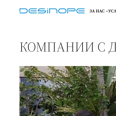
Към
съдържанието
ЗА НАС
УС
КОМПАНИИ С 