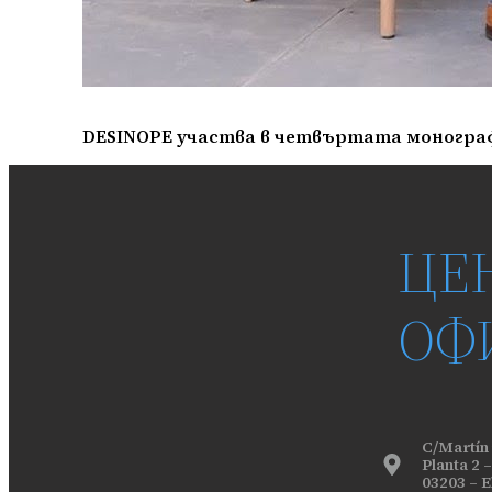
DESINOPE участва в четвъртата монограф
ЦЕ
ОФ
C/Martín i
Planta 2 –
03203 – 