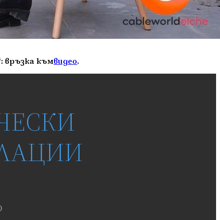
: връзка към
видео
.
ЧЕСКИ
ЛАЦИИ
)